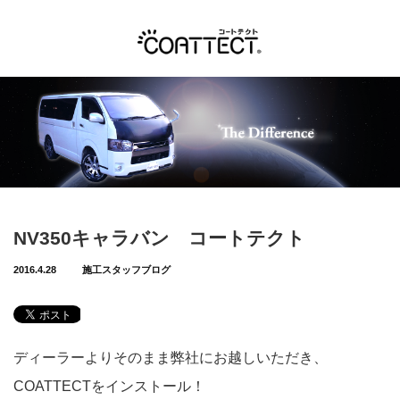
Menu
COATTECTとは？
安心のブランド
車検対応
NV350キャラバン コートテクト
ETC電波OK！
2016.4.28
施工スタッフブログ
対応車種
施工ギャラリー
ディーラーよりそのまま弊社にお越しいただき、
取扱店・施工店
COATTECTをインストール！